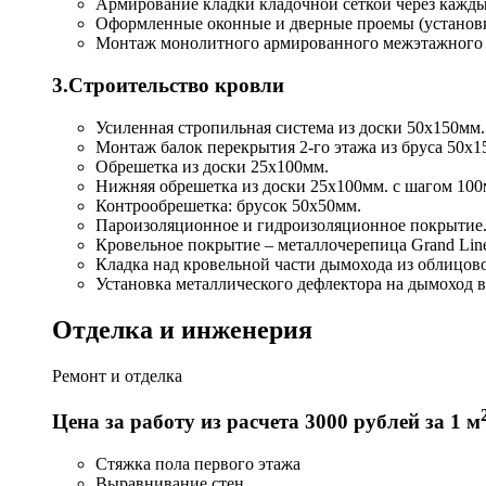
Армирование кладки кладочной сеткой через каждые
Оформленные оконные и дверные проемы (установка
Монтаж монолитного армированного межэтажного 
3.Строительство кровли
Усиленная стропильная система из доски 50х150мм.
Монтаж балок перекрытия 2-го этажа из бруса 50х1
Обрешетка из доски 25х100мм.
Нижняя обрешетка из доски 25х100мм. с шагом 100
Контрообрешетка: брусок 50х50мм.
Пароизоляционное и гидроизоляционное покрытие
Кровельное покрытие – металлочерепица Grand Line
Кладка над кровельной части дымохода из облицов
Установка металлического дефлектора на дымоход в
Отделка и инженерия
Ремонт и отделка
Цена за работу из расчета 3000 рублей за 1 м
Стяжка пола первого этажа
Выравнивание стен