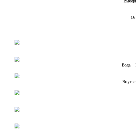
Выбери
От
Вода +
Внутре