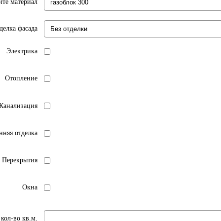
те материал
делка фасада
Электрика
Отопление
 Канализация
нняя отделка
Перекрытия
Окна
кол-во кв.м.