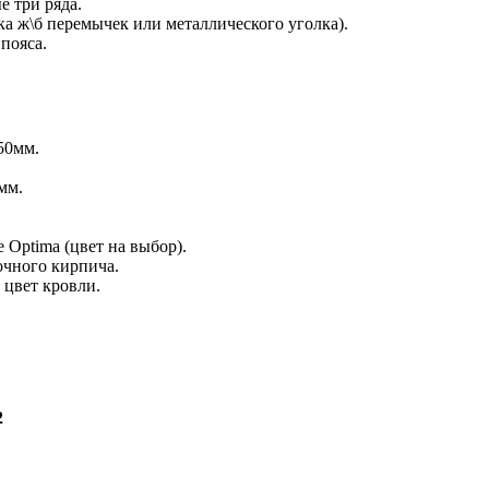
 три ряда.
 ж\б перемычек или металлического уголка).
пояса.
50мм.
мм.
.
 Optima (цвет на выбор).
очного кирпича.
 цвет кровли.
2