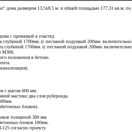
" дома размером 13,5x8,5 м. и общей площадью 177,31 кв.м. по
ома с привязкой к участку.
 глубиной 1700мм. (с песчаной подушкой 200мм. включительно)
а глубиной 1700мм. (с песчаной подушкой 200мм. включительн
и M300.
ого положения в бетоне.
ента.
 канализация).
м с шагом 600 мм.
мной мастике два слоя рубероида.
300мм.
обетонных блоков).
локов толщиной 300 мм.
обетонных блоков 100мм.
125 согласно проекту.