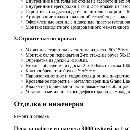
Внутренние капитальные стены из газобетонных б
Внутренние перегородки 1-го и 2-го этажей из газ
Строительство дымохода из полнотелого кирпича М-
Армирование кладки кладочной сеткой через каждые
Оформленные оконные и дверные проемы (установка
Монтаж монолитного армированного межэтажного 
3.Строительство кровли
Усиленная стропильная система из доски 50х150мм.
Монтаж балок перекрытия 2-го этажа из бруса 50х1
Обрешетка из доски 25х100мм.
Нижняя обрешетка из доски 25х100мм. с шагом 100
Контрообрешетка: брусок 50х50мм.
Пароизоляционное и гидроизоляционное покрытие
Кровельное покрытие – металлочерепица Grand Line
Кладка над кровельной части дымохода из облицов
Установка металлического дефлектора на дымоход в
Отделка и инженерия
Ремонт и отделка
Цена за работу из расчета 3000 рублей за 1 м