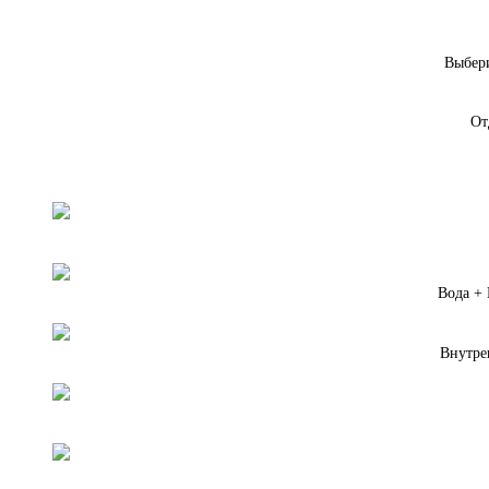
Выбери
От
Вода +
Внутре