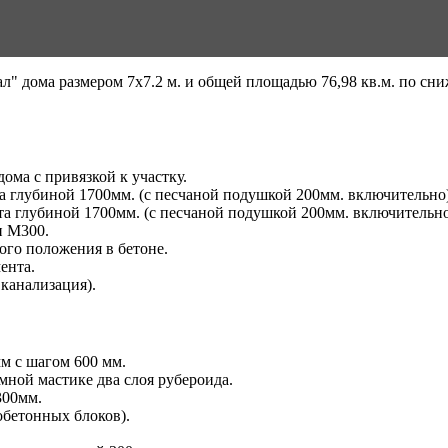
" дома размером 7x7.2 м. и общей площадью 76,98 кв.м. по сни
ома с привязкой к участку.
 глубиной 1700мм. (с песчаной подушкой 200мм. включительно)
а глубиной 1700мм. (с песчаной подушкой 200мм. включительн
и M300.
ого положения в бетоне.
ента.
 канализация).
м с шагом 600 мм.
мной мастике два слоя рубероида.
300мм.
обетонных блоков).