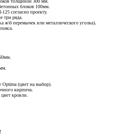
локов толщиной 300 мм.
обетонных блоков 100мм.
125 согласно проекту.
 три ряда.
 ж\б перемычек или металлического уголка).
пояса.
50мм.
мм.
.
 Optima (цвет на выбор).
очного кирпича.
 цвет кровли.
2