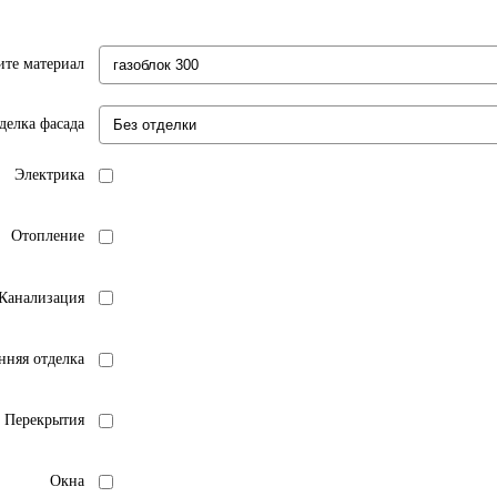
те материал
делка фасада
Электрика
Отопление
 Канализация
нняя отделка
Перекрытия
Окна